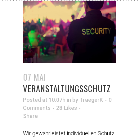
07 MAI
VERANSTALTUNGSSCHUTZ
Posted at 10:07h
in
by
TraegerK
0
Comments
28
Likes
Share
Wir gewährleistet individuellen Schutz